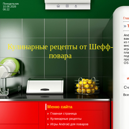
Понедельник
10.08.2026
06:22
Гла
And
вам
из 
Кулинарные рецепты от Шефф-
мно
игр
пла
повара
под
про
OS 
И
Сч
Все
Меню сайта
Главная страница
Кулинарные рецепты
Игры Android для поваров