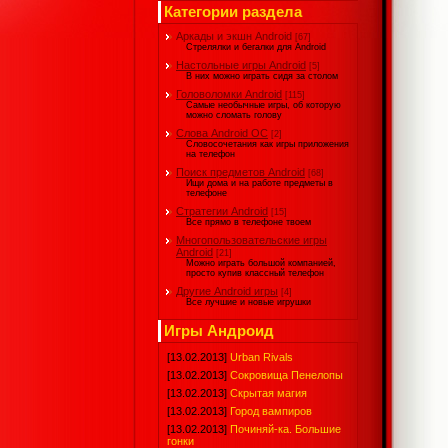
Категории раздела
Аркады и экшн Android
[67]
Стрелялки и бегалки для Android
Настольные игры Android
[5]
В них можно играть сидя за столом
Головоломки Android
[115]
Самые необычные игры, об которую
можно сломать голову
Слова Android ОС
[2]
Словосочетания как игры приложения
на телефон
Поиск предметов Android
[68]
Ищи дома и на работе предметы в
телефоне
Стратегии Android
[15]
Все прямо в телефоне твоем
Многопользовательские игры
Android
[21]
Можно играть большой компанией,
просто купив классный телефон
Другие Android игры
[4]
Все лучшие и новые игрушки
Игры Андроид
[13.02.2013]
Urban Rivals
[13.02.2013]
Сокровища Пенелопы
[13.02.2013]
Скрытая магия
[13.02.2013]
Город вампиров
[13.02.2013]
Починяй-ка. Большие
гонки