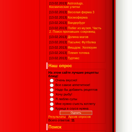
[13.02.2013]
Astroslugs.
Космические улитки
[13.02.2013]
Веселая ферма 3
[13.02.2013]
Космоферма
[13.02.2013]
Вандербург
[13.02.2013]
Побег из музея. Часть
2. Поиск пропавших сокровищ
[13.02.2013]
Долина магов
[13.02.2013]
Пасьянс Футболка
[13.02.2013]
Фишдом. Хеллоуин
[13.02.2013]
Племя тотема
[13.02.2013]
Туртикс
Наш опрос
На этом сайте лучшие рецепты
блюд!
Очень вкусно!
Все самое аппетитное!
Надо бы добавить рецептов
Хочу рыбу!
Я люблю супы
Мне нужно съесть котлету
Курица в соусе нужна
Результаты
|
Архив опросов
Всего ответов:
11
Поиск