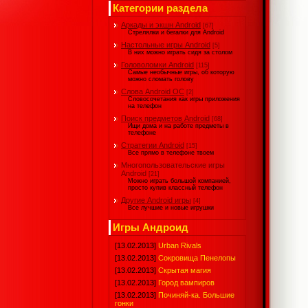
Категории раздела
Аркады и экшн Android
[67]
Стрелялки и бегалки для Android
Настольные игры Android
[5]
В них можно играть сидя за столом
Головоломки Android
[115]
Самые необычные игры, об которую
можно сломать голову
Слова Android ОС
[2]
Словосочетания как игры приложения
на телефон
Поиск предметов Android
[68]
Ищи дома и на работе предметы в
телефоне
Стратегии Android
[15]
Все прямо в телефоне твоем
Многопользовательские игры
Android
[21]
Можно играть большой компанией,
просто купив классный телефон
Другие Android игры
[4]
Все лучшие и новые игрушки
Игры Андроид
[13.02.2013]
Urban Rivals
[13.02.2013]
Сокровища Пенелопы
[13.02.2013]
Скрытая магия
[13.02.2013]
Город вампиров
[13.02.2013]
Починяй-ка. Большие
гонки