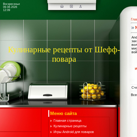
Воскресенье
09.08.2026
12:09
Гла
And
зах
вол
Кулинарные рецепты от Шефф-
мис
вой
повара
И
Сче
Все
Меню сайта
Главная страница
Кулинарные рецепты
Игры Android для поваров