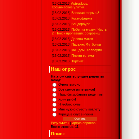
[13.02.2013]
Astroslugs.
Космические улитки
[13.02.2013]
Веселая ферма 3
[13.02.2013]
Космоферма
[13.02.2013]
Вандербург
[13.02.2013]
Побег из музея. Часть
2. Поиск пропавших сокровищ
[13.02.2013]
Долина магов
[13.02.2013]
Пасьянс Футболка
[13.02.2013]
Фишдом. Хеллоуин
[13.02.2013]
Племя тотема
[13.02.2013]
Туртикс
Наш опрос
На этом сайте лучшие рецепты
блюд!
Очень вкусно!
Все самое аппетитное!
Надо бы добавить рецептов
Хочу рыбу!
Я люблю супы
Мне нужно съесть котлету
Курица в соусе нужна
Результаты
|
Архив опросов
Всего ответов:
11
Поиск